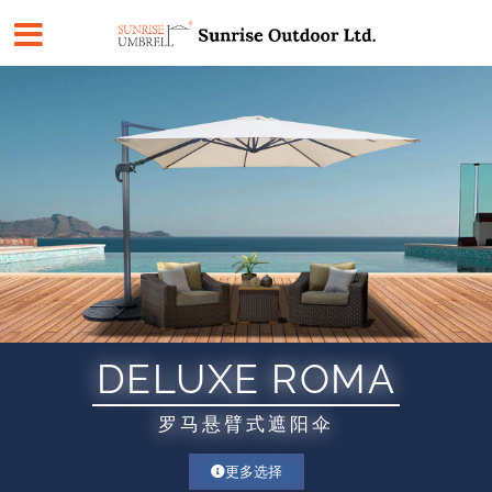
跳
至
内
容
DELUXE ROMA
罗马悬臂式遮阳伞
更多选择