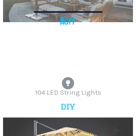
配件
U125-303
104 LED String Lights
DIY